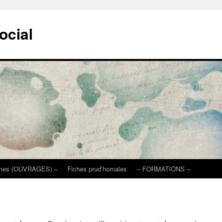
ocial
mmes (OUVRAGES) –
Fiches prud’homales
– FORMATIONS –