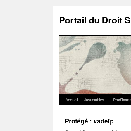
Portail du Droit S
Accueil
Justiciables
– Prud’ho
Aller
au
Protégé : vadefp
contenu