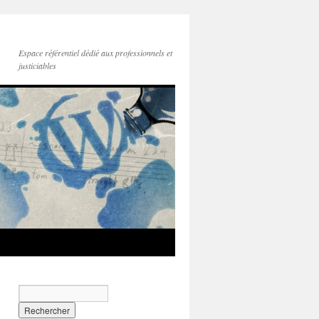
Espace référentiel dédié aux professionnels et
justiciables