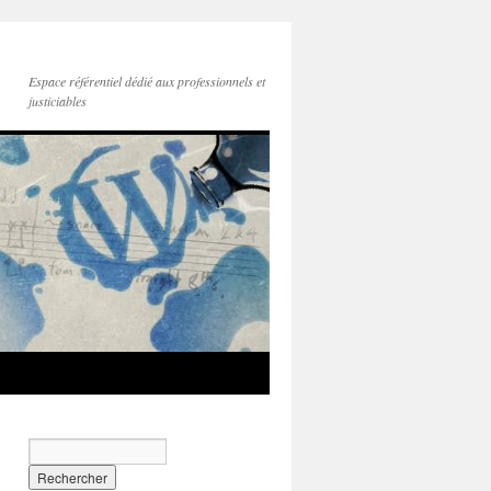
Espace référentiel dédié aux professionnels et
justiciables