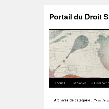
Portail du Droit S
Accueil
Justiciables
– Prud’ho
Aller
au
Prud’Ho
Archives de catégorie :
contenu