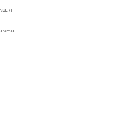
LAMBERT
s fermés
sur
Article
2