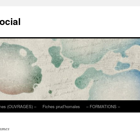
ocial
mmes (OUVRAGES) –
Fiches prud’homales
– FORMATIONS –
mmes