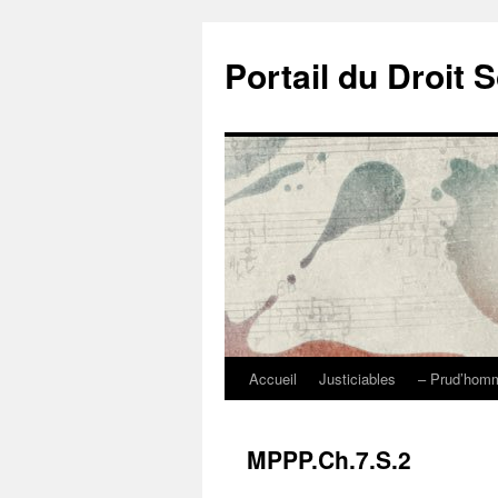
Portail du Droit S
Accueil
Justiciables
– Prud’ho
Aller
au
MPPP.Ch.7.S.2
contenu