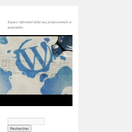
Espace référentiel dédié aux professionnels et
justiciables