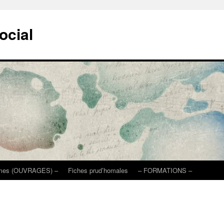
ocial
mmes (OUVRAGES) –
Fiches prud’homales
– FORMATIONS –